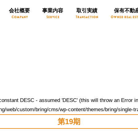
会社概要
事業内容
取引実績
保有不動
Company
Service
Transaction
Owned real est
constant DESC - assumed 'DESC' (this will throw an Error in
ng/web/custom/bring/cms/wp-content/themes/bring/single-tr
第19期