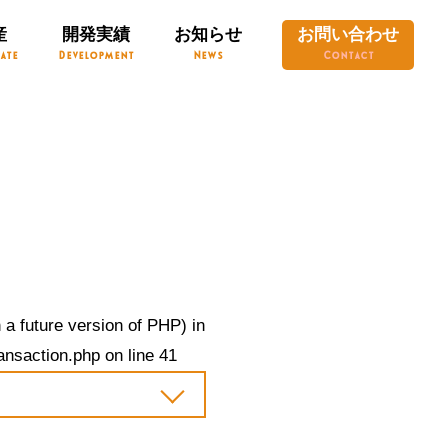
産
開発実績
お知らせ
お問い合わせ
ate
Development
News
Contact
 a future version of PHP) in
ansaction.php
on line
41