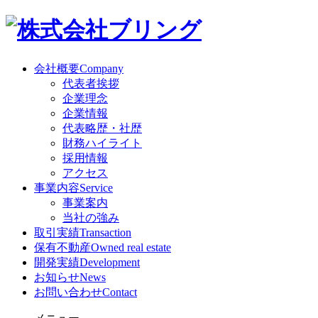
会社概要
Company
代表者挨拶
企業理念
企業情報
代表略歴・社歴
財務ハイライト
採用情報
アクセス
事業内容
Service
事業案内
当社の強み
取引実績
Transaction
保有不動産
Owned real estate
開発実績
Development
お知らせ
News
お問い合わせ
Contact