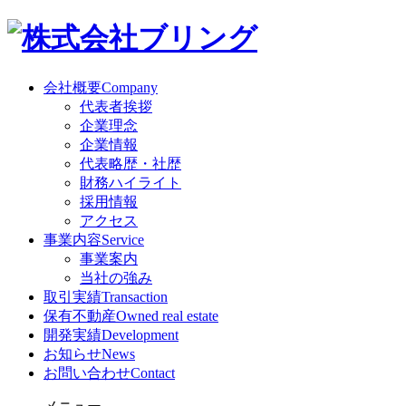
会社概要
Company
代表者挨拶
企業理念
企業情報
代表略歴・社歴
財務ハイライト
採用情報
アクセス
事業内容
Service
事業案内
当社の強み
取引実績
Transaction
保有不動産
Owned real estate
開発実績
Development
お知らせ
News
お問い合わせ
Contact